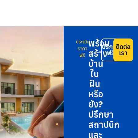
พร้อม
ประเมิน
ปรึกษา
ติดต่อ
ราคา
สร้าง
ฟรี
เรา
ฟรี
บ้าน
ใน
ฝัน
หรือ
ยัง?
ปรึกษา
สถาปนิก
และ