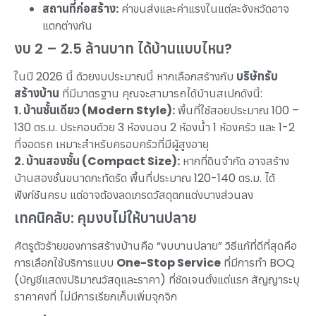
สถานที่ก่อสร้าง:
ค่าขนส่งและค่าแรงในแต่ละจังหวัดอาจ
แตกต่างกัน
งบ 2 – 2.5 ล้านบาท ได้บ้านแบบไหน?
ในปี 2026 นี้ ด้วยงบประมาณนี้ หากเลือกสร้างกับ
บริษัทรับ
สร้างบ้าน
ที่มีมาตรฐาน คุณจะสามารถได้บ้านสเปกดังนี้:
1. บ้านชั้นเดียว (Modern Style):
พื้นที่ใช้สอยประมาณ 100 –
130 ตร.ม. ประกอบด้วย 3 ห้องนอน 2 ห้องน้ำ 1 ห้องครัว และ 1-2
ที่จอดรถ เหมาะสำหรับครอบครัวที่มีผู้สูงอายุ
2. บ้านสองชั้น (Compact Size):
หากที่ดินจำกัด อาจสร้าง
บ้านสองชั้นขนาดกะทัดรัด พื้นที่ประมาณ 120-140 ตร.ม. ได้
ฟังก์ชันครบ แต่อาจต้องลดเกรดวัสดุตกแต่งบางส่วนลง
เทคนิคลับ: คุมงบไม่ให้บานปลาย
ศัตรูตัวร้ายของการสร้างบ้านคือ “งบบานปลาย” วิธีแก้ที่ดีที่สุดคือ
การเลือกใช้บริการแบบ
One-Stop Service
ที่มีการทำ BOQ
(บัญชีแสดงปริมาณวัสดุและราคา) ที่ชัดเจนตั้งแต่แรก สัญญาระบุ
ราคาคงที่ ไม่มีการเรียกเก็บเพิ่มจุกจิก