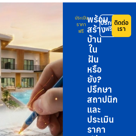
พร้อม
ประเมิน
ปรึกษา
ติดต่อ
ราคา
สร้าง
ฟรี
เรา
ฟรี
บ้าน
ใน
ฝัน
หรือ
ยัง?
ปรึกษา
สถาปนิก
และ
ประเมิน
ราคา