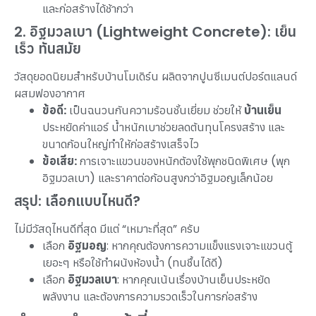
และก่อสร้างได้ช้ากว่า
2. อิฐมวลเบา (Lightweight Concrete): เย็น
เร็ว ทันสมัย
วัสดุยอดนิยมสำหรับบ้านโมเดิร์น ผลิตจากปูนซีเมนต์ปอร์ตแลนด์
ผสมฟองอากาศ
ข้อดี:
เป็นฉนวนกันความร้อนชั้นเยี่ยม ช่วยให้
บ้านเย็น
ประหยัดค่าแอร์ น้ำหนักเบาช่วยลดต้นทุนโครงสร้าง และ
ขนาดก้อนใหญ่ทำให้ก่อสร้างเสร็จไว
ข้อเสีย:
การเจาะแขวนของหนักต้องใช้พุกชนิดพิเศษ (พุก
อิฐมวลเบา) และราคาต่อก้อนสูงกว่าอิฐมอญเล็กน้อย
สรุป: เลือกแบบไหนดี?
ไม่มีวัสดุไหนดีที่สุด มีแต่ “เหมาะที่สุด” ครับ
เลือก
อิฐมอญ
: หากคุณต้องการความแข็งแรงเจาะแขวนตู้
เยอะๆ หรือใช้ทำผนังห้องน้ำ (ทนชื้นได้ดี)
เลือก
อิฐมวลเบา
: หากคุณเน้นเรื่องบ้านเย็นประหยัด
พลังงาน และต้องการความรวดเร็วในการก่อสร้าง