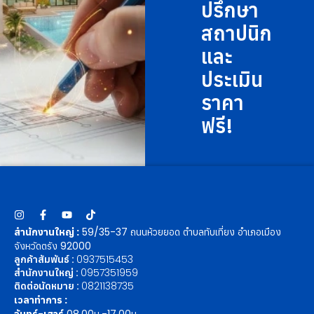
ปรึกษา
สถาปนิก
และ
ประเมิน
ราคา
ฟรี!
สำนักงานใหญ่ :
59/35-37 ถนนห้วยยอด ตำบลทับเที่ยง อำเภอเมือง
จังหวัดตรัง 92000
ลูกค้าสัมพันธ์ :
0937515453
สำนักงานใหญ่ :
0957351959
ติดต่อนัดหมาย :
0821138735
เวลาทำการ :
จันทร์-เสาร์
08.00น.-17.00น.