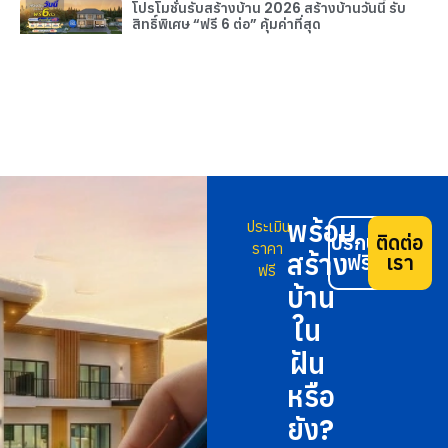
โปรโมชั่นรับสร้างบ้าน 2026 สร้างบ้านวันนี้ รับ
สิทธิ์พิเศษ “ฟรี 6 ต่อ” คุ้มค่าที่สุด
พร้อม
ประเมิน
ปรึกษา
ติดต่อ
ราคา
สร้าง
ฟรี
เรา
ฟรี
บ้าน
ใน
ฝัน
หรือ
ยัง?