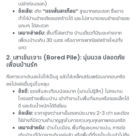
เปล่าก่อนตอก)
ข้อเสีย:
เกิด
“แรงสั่นสะเทือน”
สูงมากขณะตอก ซึ่งอาจ
ทำให้บ้านข้างเคียงแตกร้าวได้ และไม่สามารถขนย้ายเข้าซอย
แคบๆ ได้สะดวก
เหมาะสำหรับ:
พื้นที่โล่งกว้าง บ้านเดี่ยวที่มีระยะห่างจาก
เพื่อนบ้านเกิน 30 เมตร หรืออาคารพาณิชย์สร้างใหม่ทั้ง
แถว
2. เสาเข็มเจาะ (Bored Pile): นุ่มนวล ปลอดภัย
เพื่อนบ้านรัก
คือการเจาะดินลงไปให้เป็นรู แล้วใส่เหล็กเสริมพร้อมเทคอนกรีต
ลงไปหล่อขึ้นรูปในหลุม
ข้อดี:
แรงสั่นสะเทือนน้อยมาก (แทบไม่รู้สึก) ไม่กระทบ
โครงสร้างเพื่อนบ้าน เข้าทำงานในพื้นที่แคบหรือซอยเล็กได้
ดี และรับน้ำหนักได้ดีเยี่ยม
ข้อเสีย:
ราคาสูงกว่าเสาเข็มตอกประมาณ 2-3 เท่า และต้อง
ใช้ช่างที่มีความชำนาญสูงในการควบคุมคุณภาพคอนกรีต
เหมาะสำหรับ:
บ้านในเมือง, พื้นที่ชุมชนหนาแน่น, การต่อ
เติมบ้านที่มีอาคารเดิมอยู่แล้ว หรือพื้นที่ที่รถปั้นจั่นเข้าไม่ถึง