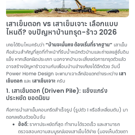
เสาเข็มตอก vs เสาเข็มเจาะ เลือกแบบ
ไหนดี? จบปัญหาบ้านทรุด-ร้าว 2026
เคยได้ยินไหมครับว่า
“บ้านจะมั่นคง ต้องเริ่มที่รากฐาน”
เสาเข็ม
คือส่วนสำคัญที่สุดที่ทำหน้าที่รับน้ำหนักตัวบ้านและถ่ายลงสู่ชั้นดิน
แข็ง หากเลือกผิดประเภท นอกจากบ้านจะเสี่ยงต่อการทรุดตัวแล้ว
อาจสร้างปัญหาร้าวฉานกับเพื่อนบ้านข้างเคียงได้อีกด้วย วันนี้
Power Home Design จะพามาเจาะลึกข้อแตกต่างระหว่าง
เสา
เข็มตอก
และ
เสาเข็มเจาะ
ครับ
1. เสาเข็มตอก (Driven Pile): แข็งแกร่ง
ประหยัด ยอดนิยม
คือการนำเสาเข็มคอนกรีตสำเร็จรูป (รูปตัว I หรือสี่เหลี่ยมตัน) มา
ตอกลงดินด้วยปั้นจั่น
ข้อดี:
ราคาประหยัดที่สุด ทำงานได้รวดเร็ว และสามารถ
ตรวจสอบความสมบูรณ์ของเสาเข็มได้ง่าย (มองเห็นด้วยตา