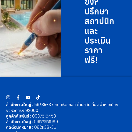
ยัง?
ปรึกษา
สถาปนิก
และ
ประเมิน
ราคา
ฟรี!
สำนักงานใหญ่ :
59/35-37 ถนนห้วยยอด ตำบลทับเที่ยง อำเภอเมือง
จังหวัดตรัง 92000
ลูกค้าสัมพันธ์ :
0937515453
สำนักงานใหญ่ :
0957351959
ติดต่อนัดหมาย :
0821138735