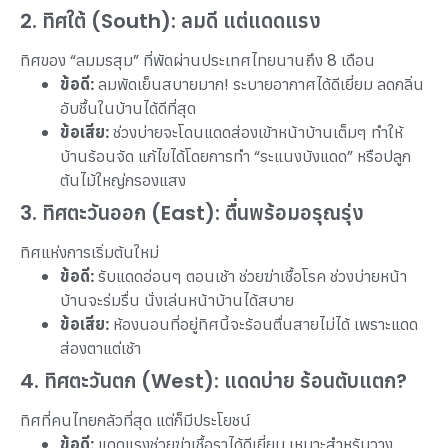
2. ทิศใต้ (South): ลมดี แต่แดดแรง
ทิศของ “ลมมรสุม” ที่พัดผ่านประเทศไทยนานถึง 8 เดือน
ข้อดี:
ลมพัดเย็นสบายมาก! ระบายอากาศได้ดีเยี่ยม ลดกลิ่น
อับชื้นในบ้านได้ดีที่สุด
ข้อเสีย:
ช่วงบ่ายจะโดนแดดส่องเข้าหน้าบ้านเต็มๆ ทำให้
บ้านร้อนจัด แก้ไขได้โดยการทำ “ระแนงบังแดด” หรือปลูก
ต้นไม้ใหญ่กรองแสง
3. ทิศตะวันออก (East): ตื่นพร้อมอรุณรุ่ง
ทิศแห่งการเริ่มต้นใหม่
ข้อดี:
รับแดดอ่อนๆ ตอนเช้า ช่วยฆ่าเชื้อโรค ช่วงบ่ายหน้า
บ้านจะร่มรื่น นั่งเล่นหน้าบ้านได้สบาย
ข้อเสีย:
ห้องนอนที่อยู่ทิศนี้จะร้อนตื่นสายไม่ได้ เพราะแดด
ส่องตาแต่เช้า
4. ทิศตะวันตก (West): แดดบ่าย ร้อนตับแตก?
ทิศที่คนไทยกลัวที่สุด แต่ก็มีประโยชน์
ข้อดี:
แดดแรงช่วยฆ่าเชื้อราได้ดีเยี่ยม เหมาะสำหรับวาง