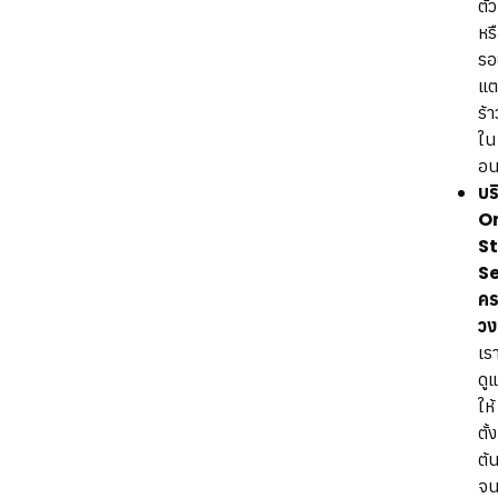
ตัว
หร
รอ
แ
ร้า
ใน
อ
บร
O
S
S
ค
วง
เร
ดู
ให้
ตั้
ต้
จ