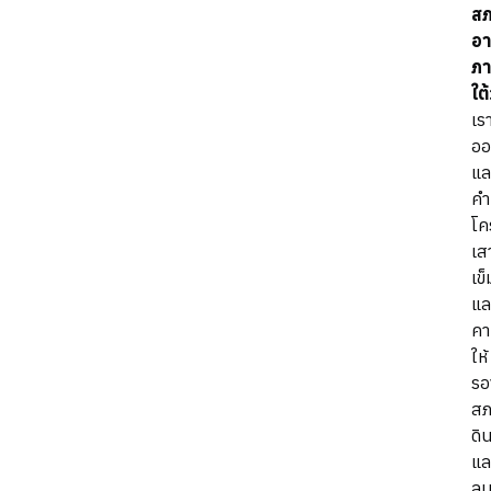
ส
อ
ภ
ใต้
เร
อ
แล
ค
โค
เส
เข็
แล
ค
ให้
รอ
ส
ดิ
แล
ล