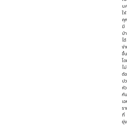
นค
ให้
คุ
มี
บ้
ได้
ง่
ขึ้
โด
ไม่
ต้
ป
หัว
กั
เอ
รา
ที่
ยุ่ง