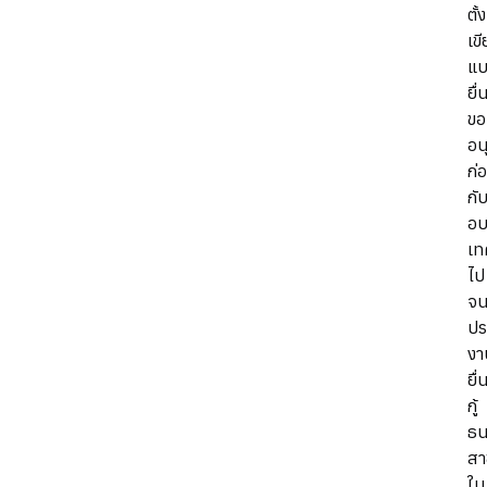
ตั้
เข
แ
ยื่
ขอ
อน
ก่
กั
อบ
เท
ไป
จน
ปร
งา
ยื่
กู้
ธน
สา
ใน