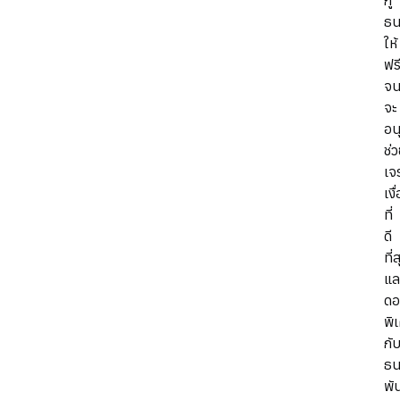
กู้
ธน
ให้
ฟร
จน
จะ
อนุ
ช่
เจ
เงื
ที่
ดี
ที่
แล
ดอ
พิ
กั
ธน
พั