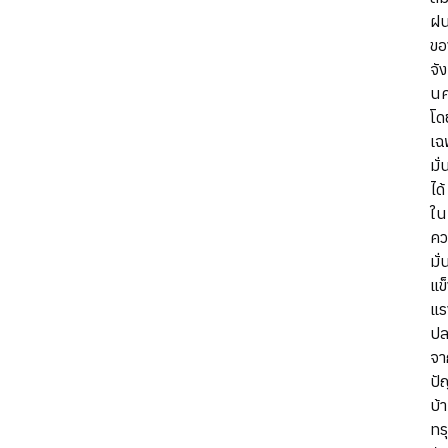
ฝ
ขอ
จั
นค
โด
เฉ
มั
ได้
ใน
คว
มั
แข
แร
ปล
จา
ปั
บ้
ทร