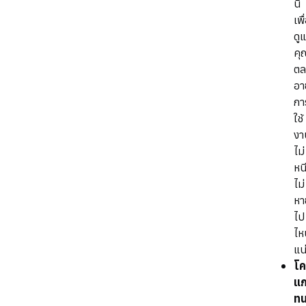
นี่
เพื
ดู
คุ
ต
อา
กา
ใช้
งา
ไม่
หน
ไม่
หา
ไป
ไห
แน
โค
แก
ท