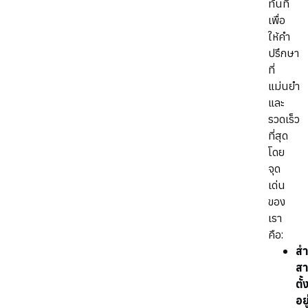
ทันที
เพื่อ
ให้คำ
ปรึกษา
ที่
แม่นยำ
และ
รวดเร็ว
ที่สุด
โดย
จุด
เด่น
ของ
เรา
คือ:
สำ
ส
ตั้
อยู