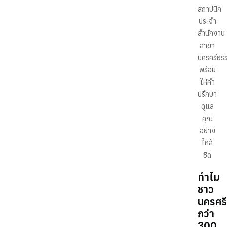
สถาปนิก
ประจำ
สำนักงาน
สาขา
นครศรีธร
พร้อม
ให้คำ
ปรึกษา
ดูแล
คุณ
อย่าง
ใกล้
ชิด
ทำไม
ชาว
นครศร
กว่า
300