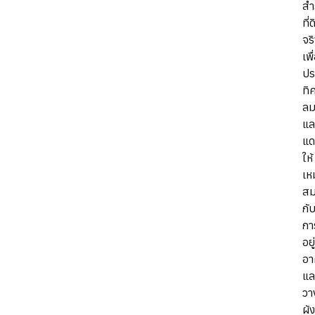
สำ
ที่
จร
เพื
ปร
ทิ
ล
แล
แ
ให้
เห
ส
กั
กา
อยู
อา
แล
วา
ผั