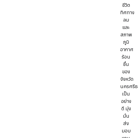
ชีวิต
ทิศทาง
ลม
และ
สภาพ
ภูมิ
อากาศ
ร้อน
ชื้น
ของ
จังหวัด
นครศรีธ
เป็น
อย่าง
ดี มุ่ง
มั่น
ส่ง
มอบ