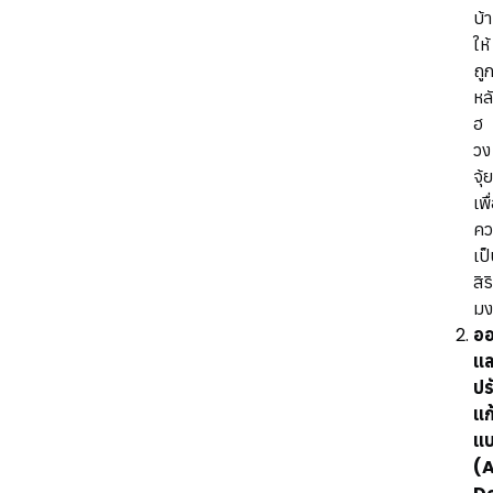
บ้
ให้
ถู
หล
ฮ
วง
จุ้
เพื
คว
เป
สิร
ม
อ
แล
ปร
แก
แ
(