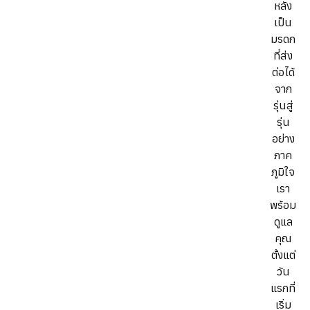
หลัง
เป็น
มรดก
ที่ส่ง
ต่อได้
จาก
รุ่นสู่
รุ่น
อย่าง
ภาค
ภูมิใจ
เรา
พร้อม
ดูแล
คุณ
ตั้งแต่
วัน
แรกที่
เริ่ม