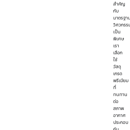
สำคัญ
กับ
มาตรฐา
วิศวกรร
เป็น
พิเศษ
เรา
เลือก
ใช้
วัสดุ
เกรด
พรีเมียม
ที่
ทนทาน
ต่อ
สภาพ
อากาศ
ประกอบ
กับ