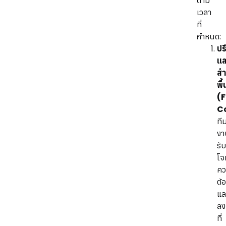
ตาม
เวลา
ที่
กำหนด:
ปร
แล
สำ
พื้
(F
C
ที
งา
รั
โจ
คว
ต้
แล
ลง
ที่