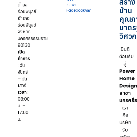
สร้าง
ตำบล
ชมเพจ
บ้าน
Facebookคลิก
ร่อนพิบูลย์
คุณภ
อำเภอ
ร่อนพิบูลย์
มาตร
จังหวัด
วิศว
นครศรีธรรมราช
80130
ยินดี
เปิด
ต้อนรับ
ทำการ
สู่
: วัน
Power
จันทร์
Home
– วัน
เสาร์
Desig
เวลา
:
สาขา
08:00
นครศรี
น. –
เรา
17:00
คือ
น.
บริษัท
รับ