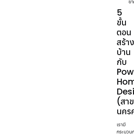
ยา
5
ขั้น
ตอน
สร้า
บ้าน
กับ
Pow
Ho
Des
(สาข
นครศ
เรามี
กระบวน