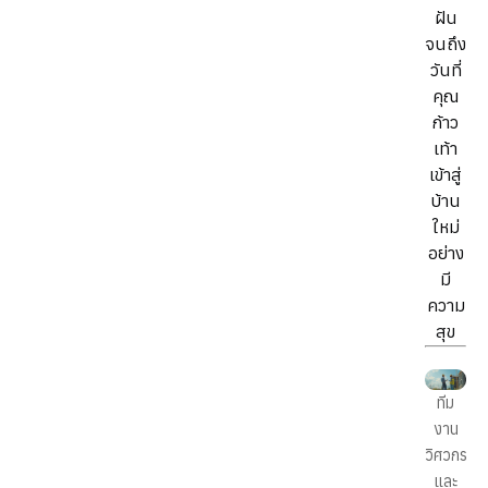
ฝัน
จนถึง
วันที่
คุณ
ก้าว
เท้า
เข้าสู่
บ้าน
ใหม่
อย่าง
มี
ความ
สุข
ทีม
งาน
วิศวกร
และ