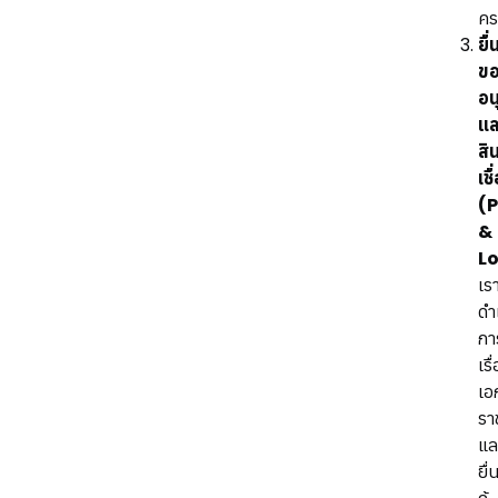
คร
ยื่
ข
อ
แล
สิ
เชื
(
&
L
เร
ดำ
กา
เรื
เอ
รา
แล
ยื่