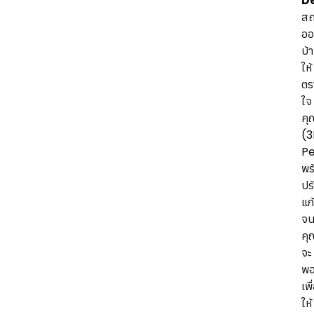
D
สถ
อ
บ้
ให้
ตร
ใจ
คุ
(
Pe
พร
ปร
แก
จน
คุ
จะ
พอ
เพื
ให้