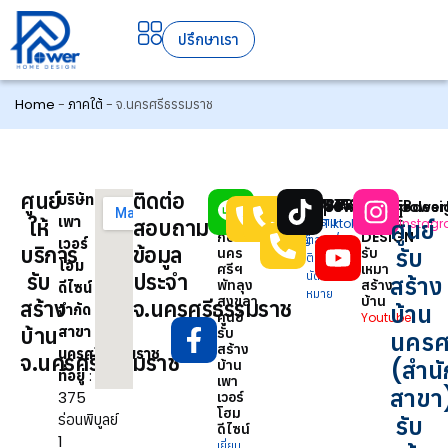
ปรึกษาเรา
Home
-
ภาคใต้
-
จ.นครศรีธรรมราช
ศูนย์
ติดต่อ
บริษัท
รับ
0937515453
0957351959
0821138735
POWER
@power789
powerhomedesi
power
เพา
เหมา
HOME
ให้
สอบถาม
ลูกค้า
สำนักงาน
การ
ศูนย์
Line
Tiktok
Instag
ก่อสร้าง
DESIGN
สัมพันธ์
ใหญ่
ตลาด/
เวอร์
บริการ
ข้อมูล
รับ
นคร
รับ
ติดต่อ
โฮม
ศรีฯ
เหมา
รับ
ประจำ
นัด
สร้าง
พัทลุง
สร้าง
ดีไซน์
หมาย
สงขลา
บ้าน
สร้าง
จ.นครศรีธรรมราช
บ้าน
จำกัด
ศูนย์
Youtube
บ้าน
สาขา
รับ
นครศ
สร้าง
นครศรีธรรมราช
จ.นครศรีธรรมราช
(สำน
บ้าน
ที่อยู่
:
เพา
สาขา
375
เวอร์
โฮม
ร่อนพิบูลย์
รับ
ดีไซน์
1
เยี่ยม