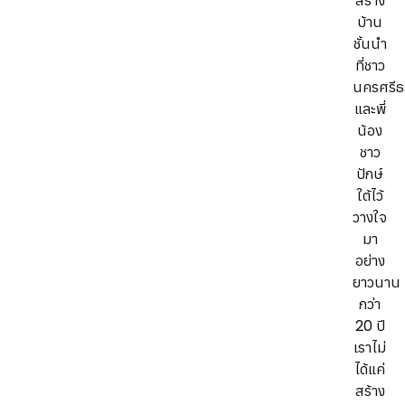
สร้าง
บ้าน
ชั้นนำ
ที่ชาว
นครศรีธ
และพี่
น้อง
ชาว
ปักษ์
ใต้ไว้
วางใจ
มา
อย่าง
ยาวนาน
กว่า
20 ปี
เราไม่
ได้แค่
สร้าง