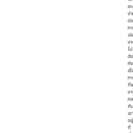
สะ
ง่
ต่
กา
ปร
งา
ไม่
ต้
กั
เรื
กา
ทิ้
งา
กล
คั
เร
อยู
ที่