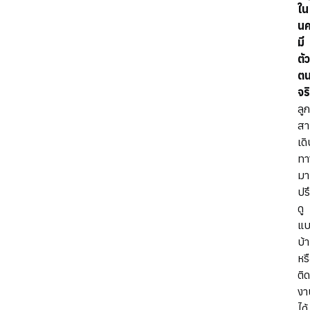
ใน
นค
มี
ตั
ต
จร
ลูก
สา
เด
ทา
มา
ปร
ดู
แ
บ้
หร
ติ
งา
ได้