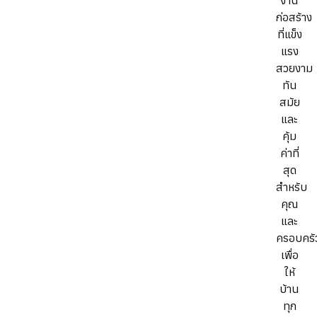
งาน
ก่อสร้าง
ที่แข็ง
แรง
สวยงาม
ทัน
สมัย
และ
คุ้ม
ค่าที่
สุด
สำหรับ
คุณ
และ
ครอบครั
เพื่อ
ให้
บ้าน
ทุก