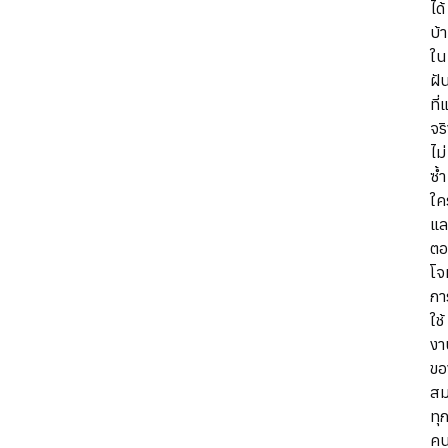
ได้
บ้
ใน
ฝั
ที่
จร
ไม่
ซ้ำ
ใค
แล
ต
โจ
กา
ใช้
งา
ขอ
สม
ทุ
ค