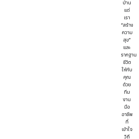
บ้าน
แต่
เรา
“สร้าง
ความ
สุข”
และ
รากฐาน
ชีวิต
ให้กับ
คุณ
ด้วย
ทีม
งาน
มือ
อาชีพ
ที่
เข้าใจ
วิถี