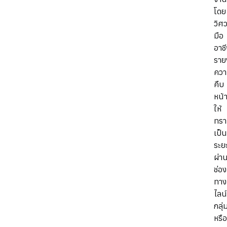
โดย
วิศ
มือ
อาช
ราย
คว
คืบ
หน้
ให้
ทร
เป็น
ระย
ผ่า
ช่อง
ทาง
ไลน์
กลุ่
หรือ