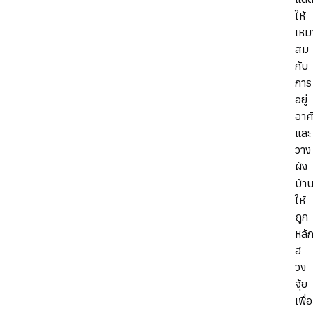
ให้
เหม
สม
กับ
การ
อยู่
อาศ
และ
วาง
ผัง
บ้า
ให้
ถูก
หลั
ฮ
วง
จุ้ย
เพื่อ