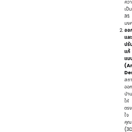
คว
เป็น
สิริ
มง
ออ
และ
ปรั
แก้
แบ
(A
De
สถา
ออ
บ้า
ให้
ตรง
ใจ
คุณ
(3