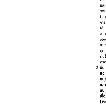
และ
ตอ
โจท
การ
ใช้
งาน
ของ
สมา
ทุก
คน
ครอ
ยื่น
ขอ
อน
และ
สิน
เชื่อ
(P