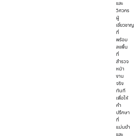
และ
วิศวกร
ผู้
เชี่ยวชาญ
ที่
พร้อม
ลงพื้น
ที่
สำรวจ
หน้า
งาน
จริง
ทันที
เพื่อให้
คำ
ปรึกษา
ที่
แม่นยำ
และ