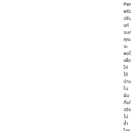
Per
พร้
ปรั
แก้
จนก
คุณ
จะ
พอ
เพื่อ
ให้
ได้
บ้า
ใน
ฝัน
ที่แท
จริง
ไม่
ซ้ำ
ใคร