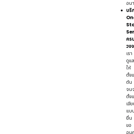
อน
บริ
On
St
Se
คร
วงจ
เรา
ดูแ
ให้
ตั้งแ
ต้น
จน
ตั้งแ
เขี
แบ
ยื่น
ขอ
อนุ