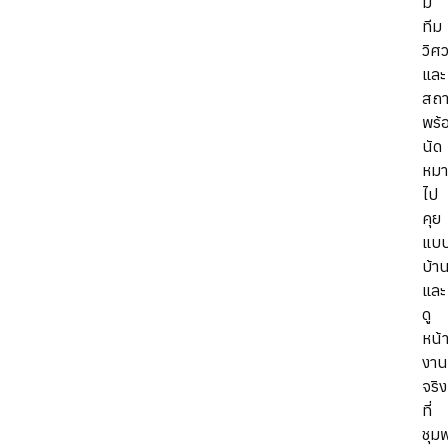
มี
ทีม
วิศ
และ
สถา
พร้
นัด
หม
ไป
คุย
แบ
บ้า
และ
ดู
หน้
งาน
จริง
ที่
ชุม