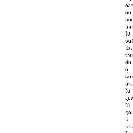
ก่อส
กับ
อบต
เทศ
ไป
จนถ
ประ
งาน
ยื่น
กู้
ธนา
สาข
ใน
ชุม
ให้
คุณ
มี
บ้า