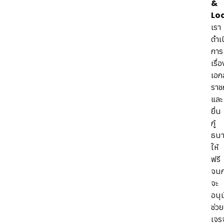
&
Lo
เรา
ดำเ
การ
เรื่อ
เอก
ราช
และ
ยื่น
กู้
ธนา
ให้
ฟรี
จนก
จะ
อนุม
ช่วย
เจร