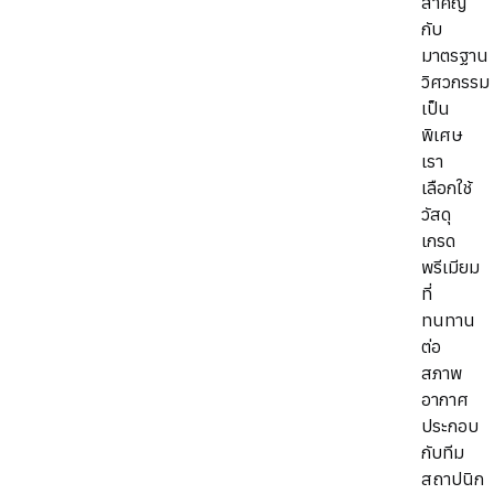
สำคัญ
กับ
มาตรฐาน
วิศวกรรม
เป็น
พิเศษ
เรา
เลือกใช้
วัสดุ
เกรด
พรีเมียม
ที่
ทนทาน
ต่อ
สภาพ
อากาศ
ประกอบ
กับทีม
สถาปนิก