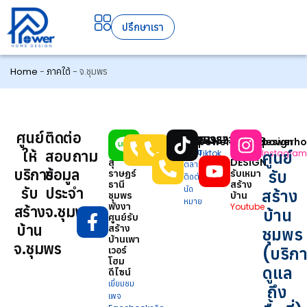
ปรึกษาเรา
Home
-
ภาคใต้
-
จ.ชุมพร
ศูนย์
ติดต่อ
รับเหมา
0937515453
0957351959
0821138735
POWER
@power789
powerhomedesign
powerho
ก่อสร้าง
HOME
ให้
สอบถาม
ลูกค้า
สำนักงาน
การ
ศูนย์
Line
Tiktok
Instagram
สุ
DESIGN
สัมพันธ์
ใหญ่
ตลาด/
บริการ
ข้อมูล
รับ
ราษฏร์
รับเหมา
ติดต่อ
ธานี
สร้าง
รับ
ประจำ
นัด
สร้าง
ชุมพร
บ้าน
หมาย
พังงา
Youtube
สร้าง
จ.ชุมพร
บ้าน
ศูนย์รับ
บ้าน
สร้าง
ชุมพร
บ้านเพา
จ.ชุมพร
(บริก
เวอร์
โฮม
ดูแล
ดีไซน์
เยี่ยมชม
ถึง
เพจ