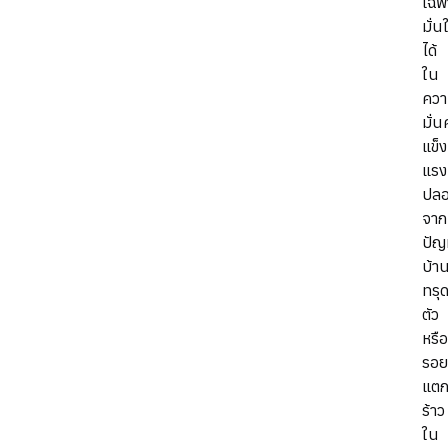
เฉพ
มั่น
ได้
ใน
คว
มั่น
แข็ง
แรง
ปลอ
จาก
ปัญ
บ้า
ทรุ
ตัว
หรือ
รอย
แต
ร้าว
ใน