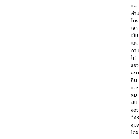
และ
คำ
โคร
เสา
เข็ม
และ
คา
ให้
รอง
สภ
ดิน
และ
ลม
ฝน
ของ
จังห
ชุม
โดย