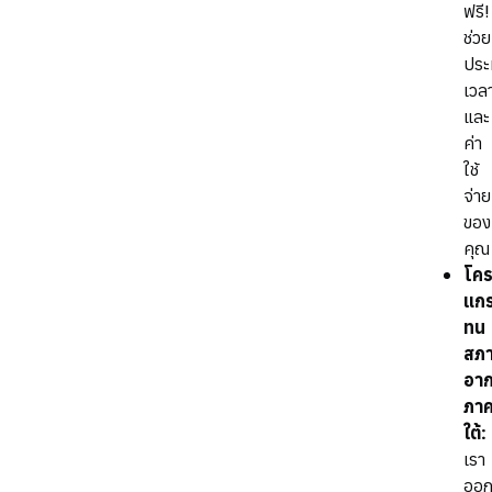
ฟรี!
ช่วย
ประ
เวล
และ
ค่า
ใช้
จ่าย
ของ
คุณ
โคร
แกร
ทน
สภ
อา
ภา
ใต้:
เรา
ออ