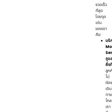
รวดเร็ว
ที่สุด
โดยจุด
เด่น
ของเรา
คือ:
บริ
Mo
Se
ดูแ
ถึงที
ลูกค
ไม่
ต้อง
เดิน
ทาง
ไกล
เรา