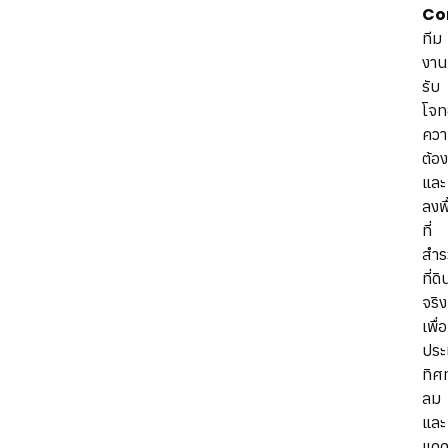
Co
ทีม
งาน
รับ
โจท
คว
ต้อ
และ
ลงพื
ที่
สำร
ที่ดิ
จริง
เพื่อ
ประ
ทิศ
ลม
และ
แด