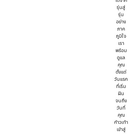
ได้จาก
รุ่นสู่
รุ่น
อย่าง
ภาค
ภูมิใจ
เรา
พร้อม
ดูแล
คุณ
ตั้งแต่
วันแรก
ที่เริ่ม
ฝัน
จนถึง
วันที่
คุณ
ก้าวเท้า
เข้าสู่