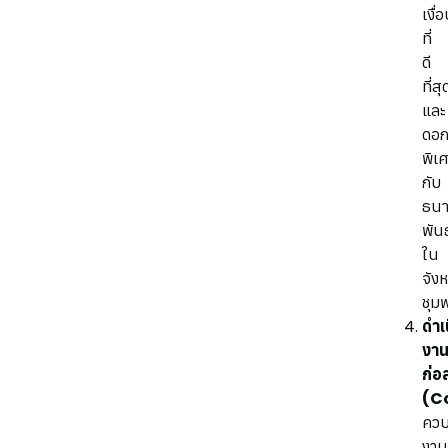
เงื่
ที่
ดี
ที่สุ
และ
ดอกเ
พิเ
กับ
ธนา
พัน
ใน
จังห
ชุม
ดำเ
งา
ก่อ
(C
ควบ
งาน