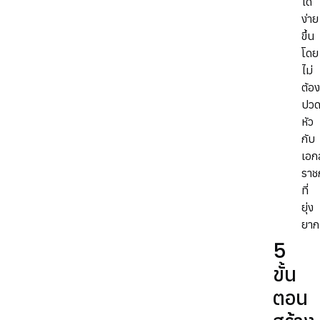
ได้
ง่าย
ขึ้น
โดย
ไม่
ต้อง
ปว
หัว
กับ
เอก
ราช
ที่
ยุ่ง
ยาก
5
ขั้น
ตอน