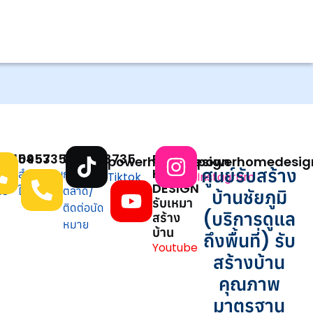
7515453
0957351959
0821138735
POWER
9
powerhomedesign
powerhomedesign
ศูนย์รับสร้าง
HOME
สำนักงาน
การ
Tiktok
Instagram
DESIGN
ธ์
ใหญ่
ตลาด/
บ้านชัยภูมิ
รับเหมา
ติดต่อนัด
(บริการดูแล
สร้าง
หมาย
บ้าน
ถึงพื้นที่) รับ
Youtube
สร้างบ้าน
คุณภาพ
มาตรฐาน