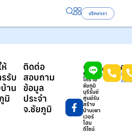
ปรึกษาเรา
ให้
ติดต่อ
รับเหมา
093
@power78
ก่อสร้าง
ลูกค้า
Line
ารรับ
สอบถาม
โคราช
สัมพัน
งบ้าน
ข้อมูล
ชัยภูมิ
บุรีรัมย์
ภูมิ
ประจำ
ศูนย์รับ
สร้าง
จ.ชัยภูมิ
บ้านเพา
เวอร์
โฮม
ดีไซน์