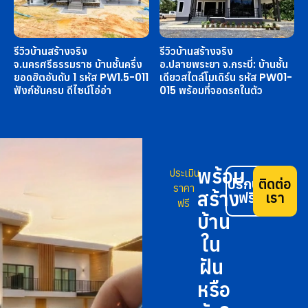
รีวิวบ้านสร้างจริง
รีวิวบ้านสร้างจริง
จ.นครศรีธรรมราช บ้านชั้นครึ่ง
อ.ปลายพระยา จ.กระบี่: บ้านชั้น
ยอดฮิตอันดับ 1 รหัส PW1.5-011
เดียวสไตล์โมเดิร์น รหัส PW01-
ฟังก์ชันครบ ดีไซน์โอ่อ่า
015 พร้อมที่จอดรถในตัว
พร้อม
ประเมิน
ปรึกษา
ติดต่อ
ราคา
สร้าง
ฟรี
เรา
ฟรี
บ้าน
ใน
ฝัน
หรือ