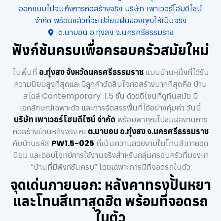
ออกแบบไปจนถึงการก่อสร้างจริง บริษัท เพาเวอร์โฮมดีไซน์
จำกัด พร้อมแล้วที่จะเปลี่ยนฝันของคุณให้เป็นจริง
ต.นาบอน อ.ทุ่งสง จ.นครศรีธรรมราช
ฟังก์ชันครบเพื่อครอบครัวสมัยใหม่
ในพื้นที่
อ.ทุ่งสง จังหวัดนครศรีธรรมราช
แบบบ้านหนึ่งที่ได้รับ
ความนิยมสูงที่สุดและมีลูกค้าตัดสินใจก่อสร้างมากที่สุดคือ บ้าน
สไตล์ Contemporary 1.5 ชั้น ด้วยดีไซน์ที่ดูทันสมัย มี
เอกลักษณ์เฉพาะตัว และการจัดสรรพื้นที่ได้อย่างคุ้มค่า วันนี้
บริษัท เพาเวอร์โฮมดีไซน์ จำกัด
พร้อมพาคุณไปชมผลงานการ
ก่อสร้างบ้านหลังจริง ณ
ต.นาบอน อ.ทุ่งสง จ.นครศรีธรรมราช
กับบ้านรหัส
PW1.5-025
ที่เน้นความสวยงามในโทนสีเทายอด
นิยม และตอบโจทย์การใช้งานจริงสำหรับกลุ่มครอบครัวที่มองหา
“บ้านที่มีฟังก์ชันครบ” โดยเฉพาะการมีที่จอดรถในตัว
จุดเด่นภายนอก: หลังคาทรงปั้นหยา
และโทนสีเทาสุดฮิต พร้อมที่จอดรถ
ในตัว