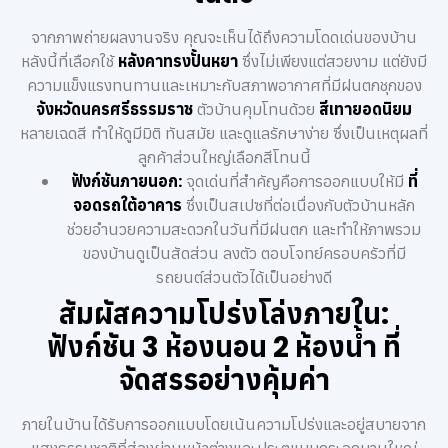
จากภาพถ่ายผลงานจริง คุณจะเห็นได้ถึงความโดดเด่นของบ้าน
หลังนี้ที่เลือกใช้
หลังคาทรงปั้นหยา
ซึ่งไม่เพียงแต่สวยงาม แต่ยังมี
ความแข็งแรงทนทานและเหมาะกับสภาพอากาศที่มีฝนตกชุกของ
จังหวัดนครศรีธรรมราช
ตัวบ้านคุมโทนด้วย
สีเทายอดนิยม
หลายเฉดสี ทำให้ดูมีมิติ ทันสมัย และดูแลรักษาง่าย ซึ่งเป็นเหตุผลที่
ลูกค้าส่วนใหญ่เลือกสีโทนนี้
ฟังก์ชันภายนอก:
จุดเด่นที่สำคัญคือการออกแบบให้มี
ที่
จอดรถใต้อาคาร
ซึ่งเป็นสเปซที่ต่อเนื่องกับตัวบ้านหลัก
ช่วยอำนวยความสะดวกในวันที่มีฝนตก และทำให้ภาพรวม
ของบ้านดูเป็นสัดส่วน ลงตัว ตอบโจทย์ครอบครัวที่มี
รถยนต์ส่วนตัวได้เป็นอย่างดี
สัมผัสความโปร่งโล่งภายใน:
ฟังก์ชัน 3 ห้องนอน 2 ห้องน้ำ ที่
จัดสรรอย่างคุ้มค่า
ภายในบ้านได้รับการออกแบบโดยเน้นความโปร่งและอยู่สบายจาก