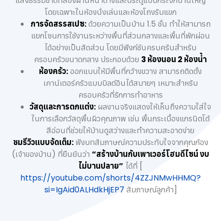
แสงธรรมชาติที่ส่องผ่านหน้าต่างและประตูแบบกระจกบานใหญ่
โดยเฉพาะในห้องนั่งเล่นและห้องโถงรับแขก
การจัดสรรสเปซ:
ด้วยความเป็นบ้าน 1.5 ชั้น ทำให้สามารถ
แยกโซนการใช้งานระหว่างพื้นที่ส่วนกลางและพื้นที่พักผ่อน
ได้อย่างเป็นสัดส่วน โดยมีฟังก์ชันครบครันสำหรับ
ครอบครัวขนาดกลาง ประกอบด้วย
3 ห้องนอน 2 ห้องน้ำ
ห้องครัว:
ออกแบบให้มีพื้นที่กว้างขวาง สามารถติดตั้ง
เคาน์เตอร์ครัวแบบบิลต์อินได้สบายๆ เหมาะสำหรับ
ครอบครัวที่รักการทำอาหาร
วัสดุและการตกแต่ง:
ผลงานจริงแสดงให้เห็นถึงความใส่ใจ
ในการเลือกวัสดุพื้นผิวคุณภาพ เช่น พื้นกระเบื้องแกรนิตโต้
สีอ่อนที่ช่วยให้บ้านดูสว่างและทำความสะอาดง่าย
ชมรีวิวแบบจัดเต็ม:
ฟังบทสัมภาษณ์ความประทับใจจากคุณก้อง
(เจ้าของบ้าน) ที่ยืนยันว่า
“สร้างบ้านกับเพาเวอร์โฮมดีไซน์ งบ
ไม่บานปลาย”
ได้ที่ [
https://youtube.com/shorts/4ZZJNMwHHMQ?
si=IgAid0ALHdkHjEP7
สัมภาษณ์ลูกค้า]