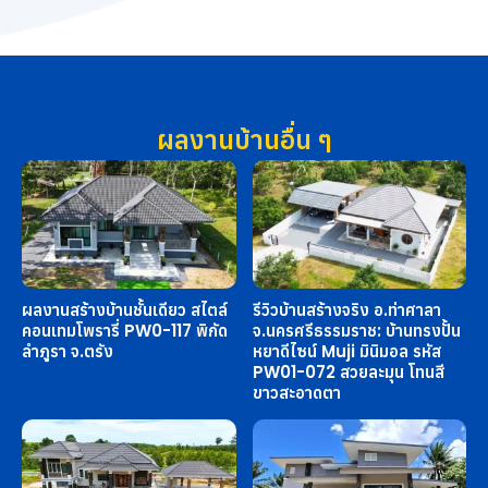
ผลงานบ้านอื่น ๆ
ผลงานสร้างบ้านชั้นเดียว สไตล์
รีวิวบ้านสร้างจริง อ.ท่าศาลา
คอนเทมโพรารี่ PW0-117 พิกัด
จ.นครศรีธรรมราช: บ้านทรงปั้น
ลำภูรา จ.ตรัง
หยาดีไซน์ Muji มินิมอล รหัส
PW01-072 สวยละมุน โทนสี
ขาวสะอาดตา